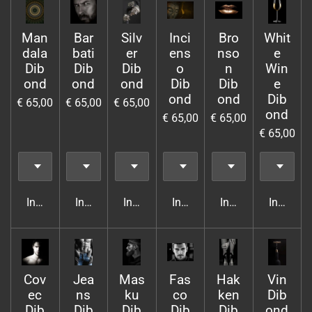
Man
Bar
Silv
Inci
Bro
Whit
dala
bati
er
ens
nso
e
Dib
Dib
Dib
o
n
Win
ond
ond
ond
Dib
Dib
e
ond
ond
Dib
€ 65,00
€ 65,00
€ 65,00
ond
€ 65,00
€ 65,00
€ 65,00
In winkelwagen
In winkelwagen
In winkelwagen
In winkelwagen
In winkelwagen
In wink
Cov
Jea
Mas
Fas
Hak
Vin
ec
ns
ku
co
ken
Dib
Dib
Dib
Dib
Dib
Dib
ond