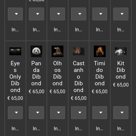
In winkelwagen
In winkelwagen
In winkelwagen
In winkelwagen
In winkelwagen
In wink
Eye
Pan
Olh
Cast
Timi
Kit
s
da
os
anh
do
Dib
Only
Dib
Dib
o
Dib
ond
Dib
ond
ond
Dib
ond
€ 65,00
ond
ond
€ 65,00
€ 65,00
€ 65,00
€ 65,00
€ 65,00
In winkelwagen
In winkelwagen
In winkelwagen
In winkelwagen
In winkelwagen
In wink