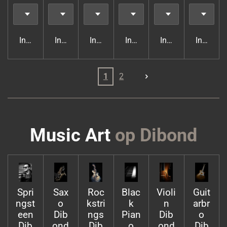
In winkelwagen
In winkelwagen
In winkelwagen
In winkelwagen
In winkelwagen
In wink
1
2
Music Art
op Dibond
Spri
Sax
Roc
Blac
Violi
Guit
ngst
o
kstri
k
n
arbr
een
Dib
ngs
Pian
Dib
o
Dib
ond
Dib
o
ond
Dib