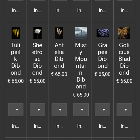
In winkelwagen
In winkelwagen
In winkelwagen
In winkelwagen
In winkelwagen
In wink
Tuli
She
Ant
Mist
Gra
Goli
psil
etro
elia
y
pes
cius
k
se
Dib
Mou
Dib
Blad
Dib
Dib
ond
ntai
ond
Dib
ond
ond
n
ond
€ 65,00
€ 65,00
Dib
€ 65,00
€ 65,00
€ 65,00
ond
€ 65,00
In winkelwagen
In winkelwagen
In winkelwagen
In winkelwagen
In winkelwagen
In wink