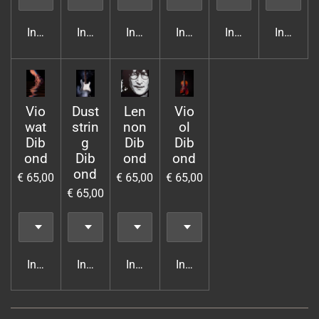
In winkelwagen
In winkelwagen
In winkelwagen
In winkelwagen
In winkelwagen
In wink
Vio
Dust
Len
Vio
wat
strin
non
ol
Dib
g
Dib
Dib
ond
Dib
ond
ond
ond
€ 65,00
€ 65,00
€ 65,00
€ 65,00
In winkelwagen
In winkelwagen
In winkelwagen
In winkelwagen