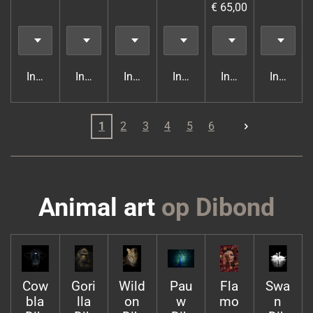
€ 65,00
In winkelwagen
In winkelwagen
In winkelwagen
In winkelwagen
In winkelwagen
In wink
1
2
3
4
5
6
Animal art
op Dibond
Cow
Gori
Wild
Pau
Fla
Swa
bla
lla
on
w
mo
n