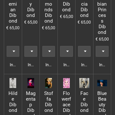
emi
y
mo
Dib
cia
bian
an
Dib
nds
ond
Dib
Prin
Dib
ond
Dib
ond
ces
€ 65,00
ond
ond
s
€ 65,00
€ 65,00
Dib
€ 65,00
€ 65,00
ond
€ 65,00
In winkelwagen
In winkelwagen
In winkelwagen
In winkelwagen
In winkelwagen
In wink
Hild
Mag
Stof
Flo
Fac
Blue
e
enta
fa
werf
e
Bea
Dib
p
Dib
ace
Dib
uty
ond
Dib
ond
Dib
ond
Dib