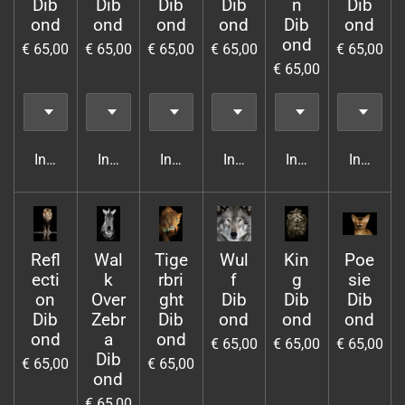
Dib
Dib
Dib
Dib
n
Dib
ond
ond
ond
ond
Dib
ond
ond
€ 65,00
€ 65,00
€ 65,00
€ 65,00
€ 65,00
€ 65,00
In winkelwagen
In winkelwagen
In winkelwagen
In winkelwagen
In winkelwagen
In wink
Refl
Wal
Tige
Wul
Kin
Poe
ecti
k
rbri
f
g
sie
on
Over
ght
Dib
Dib
Dib
Dib
Zebr
Dib
ond
ond
ond
ond
a
ond
€ 65,00
€ 65,00
€ 65,00
Dib
€ 65,00
€ 65,00
ond
€ 65,00