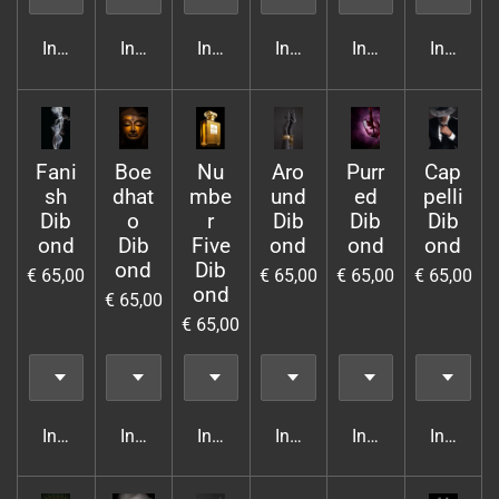
In winkelwagen
In winkelwagen
In winkelwagen
In winkelwagen
In winkelwagen
In wink
Fani
Boe
Nu
Aro
Purr
Cap
sh
dhat
mbe
und
ed
pelli
Dib
o
r
Dib
Dib
Dib
ond
Dib
Five
ond
ond
ond
ond
Dib
€ 65,00
€ 65,00
€ 65,00
€ 65,00
ond
€ 65,00
€ 65,00
In winkelwagen
In winkelwagen
In winkelwagen
In winkelwagen
In winkelwagen
In wink