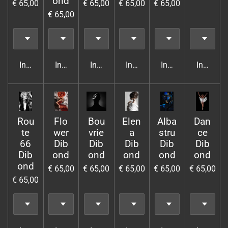
ond
€ 65,00
€ 65,00
€ 65,00
€ 65,00
€ 65,00
In winkelwagen
In winkelwagen
In winkelwagen
In winkelwagen
In winkelwagen
In wink
Rou
Flo
Bou
Elen
Alba
Dan
te
wer
vrie
a
stru
ce
66
Dib
Dib
Dib
Dib
Dib
Dib
ond
ond
ond
ond
ond
ond
€ 65,00
€ 65,00
€ 65,00
€ 65,00
€ 65,00
€ 65,00