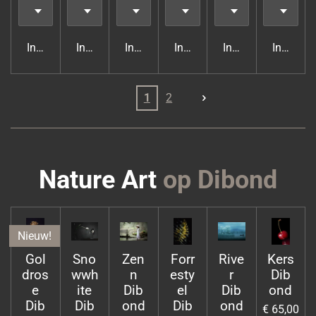
In winkelwagen
In winkelwagen
In winkelwagen
In winkelwagen
In winkelwagen
In wink
1
2
Nature Art
op Dibond
Nieuw!
Gol
Sno
Zen
Forr
Rive
Kers
dros
wwh
n
esty
r
Dib
e
ite
Dib
el
Dib
ond
Dib
Dib
ond
Dib
ond
€ 65,00