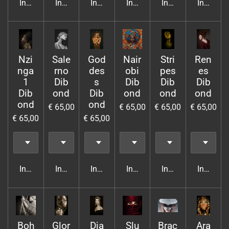
In winkelwagen
In winkelwagen
In winkelwagen
In winkelwagen
In winkelwagen
In wink
Nzi
Sale
God
Nair
Stri
Ren
nga
rno
des
obi
pes
es
1
Dib
s
Dib
Dib
Dib
Dib
ond
Dib
ond
ond
ond
ond
ond
€ 65,00
€ 65,00
€ 65,00
€ 65,00
€ 65,00
€ 65,00
In winkelwagen
In winkelwagen
In winkelwagen
In winkelwagen
In winkelwagen
In wink
Boh
Glor
Dia
Slu
Brac
Ara