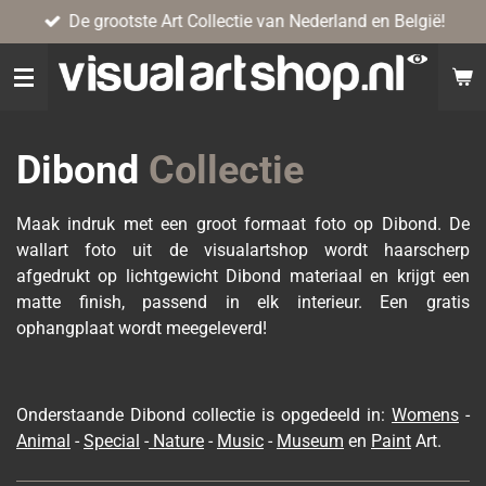
De grootste Art Collectie van Nederland en België!
Ga
direct
naar
de
hoofdinhoud
Dibond
Collectie
Maak indruk met een groot formaat foto op Dibond. De
wallart foto uit de visualartshop wordt haarscherp
afgedrukt op lichtgewicht Dibond materiaal en krijgt een
matte finish, passend in elk interieur. Een gratis
ophangplaat wordt meegeleverd!
Onderstaande Dibond collectie is opgedeeld in:
Womens
-
Animal
-
Special
-
Nature
-
Music
-
Museum
en
Paint
Art.