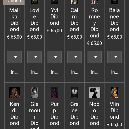
Dibond
Mali
Lovi
Yvi
Cal
Ro
Bala
ka
e
Dib
m
mne
nce
Dib
Dib
ond
Dib
y
Dib
ond
ond
ond
Dib
ond
€ 65,00
ond
€ 65,00
€ 65,00
€ 65,00
€ 65,00
€ 65,00
In winkelwagen
In winkelwagen
In winkelwagen
In winkelwagen
In winkelwagen
In wink
Ken
Gla
Pur
Gra
Nod
Vlin
di
mou
p
ce
o
Dib
Dib
r
Dib
Dib
Dib
ond
ond
Dib
ond
ond
ond
€ 65,00