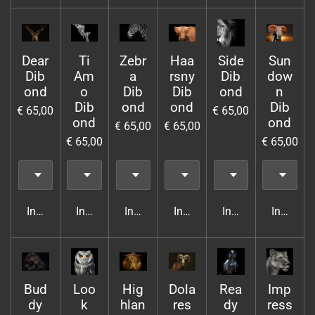
Dear
Ti
Zebr
Haa
Side
Sun
Dib
Am
a
rsny
Dib
dow
ond
o
Dib
Dib
ond
n
Dib
ond
ond
Dib
€ 65,00
€ 65,00
ond
ond
€ 65,00
€ 65,00
€ 65,00
€ 65,00
In winkelwagen
In winkelwagen
In winkelwagen
In winkelwagen
In winkelwagen
In wink
Bud
Loo
Hig
Dola
Rea
Imp
dy
k
hlan
res
dy
ress