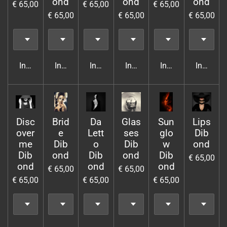
ond
ond
ond
€ 65,00
€ 65,00
€ 65,00
€ 65,00
€ 65,00
€ 65,00
In winkelwagen
In winkelwagen
In winkelwagen
In winkelwagen
In winkelwagen
In wink
Disc
Brid
Da
Glas
Sun
Lips
over
e
Lett
ses
glo
Dib
me
Dib
o
Dib
w
ond
Dib
ond
Dib
ond
Dib
€ 65,00
ond
ond
ond
€ 65,00
€ 65,00
€ 65,00
€ 65,00
€ 65,00