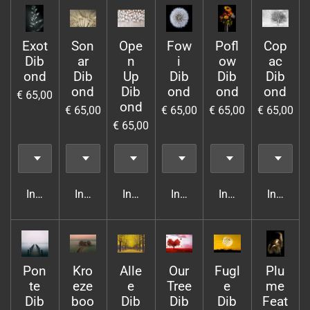
Exot
Son
Ope
Fow
Pofl
Cop
Dib
ar
n
i
ow
ac
ond
Dib
Up
Dib
Dib
Dib
ond
Dib
ond
ond
ond
€ 65,00
ond
€ 65,00
€ 65,00
€ 65,00
€ 65,00
€ 65,00
In winkelwagen
In winkelwagen
In winkelwagen
In winkelwagen
In winkelwagen
In wink
Pon
Kro
Alle
Our
Fugl
Plu
te
eze
e
Tree
e
me
Dib
boo
Dib
Dib
Dib
Feat