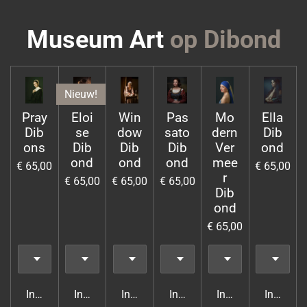
Museum Art
op Dibond
Nieuw!
Pray
Eloi
Win
Pas
Mo
Ella
Dib
se
dow
sato
dern
Dib
ons
Dib
Dib
Dib
Ver
ond
ond
ond
ond
mee
€ 65,00
€ 65,00
r
€ 65,00
€ 65,00
€ 65,00
Dib
ond
€ 65,00
In winkelwagen
In winkelwagen
In winkelwagen
In winkelwagen
In winkelwagen
In wink