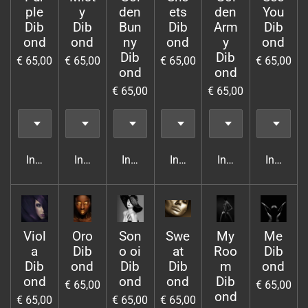
ple
y
den
ets
den
You
Dib
Dib
Bun
Dib
Arm
Dib
ond
ond
ny
ond
y
ond
Dib
Dib
€ 65,00
€ 65,00
€ 65,00
€ 65,00
ond
ond
€ 65,00
€ 65,00
In winkelwagen
In winkelwagen
In winkelwagen
In winkelwagen
In winkelwagen
In wink
Viol
Oro
Son
Swe
My
Me
a
Dib
o oi
at
Roo
Dib
Dib
ond
Dib
Dib
m
ond
ond
ond
ond
Dib
€ 65,00
€ 65,00
ond
€ 65,00
€ 65,00
€ 65,00