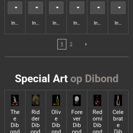
In winkelwagen
In winkelwagen
In winkelwagen
In winkelwagen
In winkelwagen
In wink
1
2
Special Art
op Dibond
The
Rid
Oliv
Fore
Red
Cele
e
der
e
ver
omi
brat
Dib
Dib
Dib
Dib
Dib
e
ond
ond
ond
ond
ond
Dib