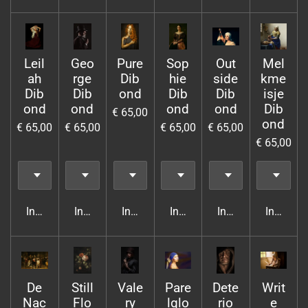
Leil
Geo
Pure
Sop
Out
Mel
ah
rge
Dib
hie
side
kme
Dib
Dib
ond
Dib
Dib
isje
ond
ond
ond
ond
Dib
€ 65,00
ond
€ 65,00
€ 65,00
€ 65,00
€ 65,00
€ 65,00
In winkelwagen
In winkelwagen
In winkelwagen
In winkelwagen
In winkelwagen
In wink
De
Still
Vale
Pare
Dete
Writ
Nac
Flo
ry
lglo
rio
e