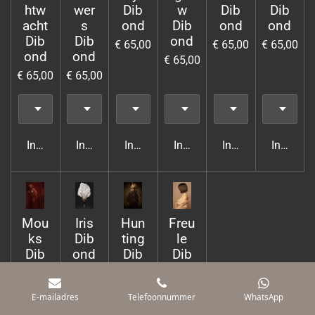
htw
wer
Dib
w
Dib
Dib
acht
s
ond
Dib
ond
ond
Dib
Dib
ond
€ 65,00
€ 65,00
€ 65,00
ond
ond
€ 65,00
€ 65,00
€ 65,00
In winkelwagen
In winkelwagen
In winkelwagen
In winkelwagen
In winkelwagen
In wink
Mou
Iris
Hun
Freu
ks
Dib
ting
le
Dib
ond
Dib
Dib
ond
ond
one
€ 65,00
€ 65,00
€ 65,00
€ 65,00
E-mailadres
Telefoonnummer
WhatsApp