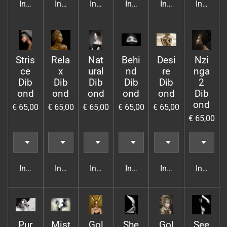
In winkelwagen
In winkelwagen
In winkelwagen
In winkelwagen
In winkelwagen
In wink
Stris
Rela
Nat
Behi
Desi
Nzi
ce
x
ural
nd
re
nga
Dib
Dib
Dib
Dib
Dib
2
ond
ond
ond
ond
ond
Dib
ond
€ 65,00
€ 65,00
€ 65,00
€ 65,00
€ 65,00
€ 65,00
In winkelwagen
In winkelwagen
In winkelwagen
In winkelwagen
In winkelwagen
In wink
Pur
Mist
Gol
She
Gol
See