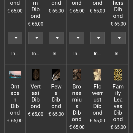
ond
m
ond
ond
ond
hers
Dib
Dib
€ 65,00
€ 65,00
€ 65,00
€ 65,00
ond
ond
€ 65,00
€ 65,00
In winkelwagen
In winkelwagen
In winkelwagen
In winkelwagen
In winkelwagen
In wink
Ont
Vert
Few
Bro
Flo
Fam
spa
asi
a
nse
werr
ily
n
Dib
Dib
miu
ust
Lea
Dib
ond
ond
s
Dib
ves
ond
Dib
ond
Dib
€ 65,00
€ 65,00
ond
ond
€ 65,00
€ 65,00
€ 65,00
€ 65,00