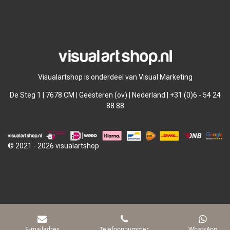
l
e
a
l
e
l
r
e
n
e
n
Visualartshop is onderdeel van Visual Marketing
De Steg 1 | 7678 CM | Geesteren (ov) | Nederland | +31 (0)6 - 54 24
88 88
© 2021 - 2026 visualartshop
E-mailadres
Telefoonnummer
WhatsApp