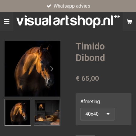
Whatsapp advies
Ga
direct
naar
de
hoofdinhoud
Timido
Dibond
€ 65,00
Afmeting