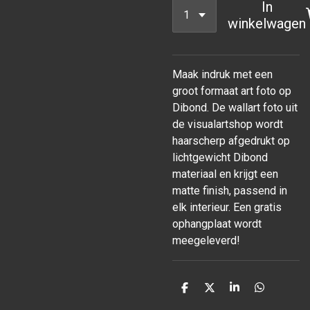
In
winkelwagen
Maak indruk met een
groot formaat art foto op
Dibond. De wallart foto uit
de visualartshop wordt
haarscherp afgedrukt op
lichtgewicht Dibond
materiaal en krijgt een
matte finish, passend in
elk interieur. Een gratis
ophangplaat wordt
meegeleverd!
D
D
S
D
e
e
h
e