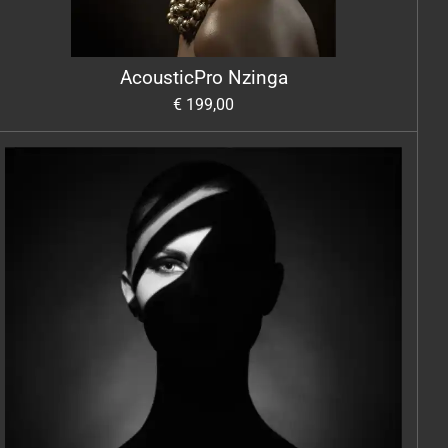
AcousticPro Nzinga
€ 199,00