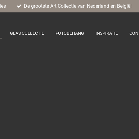
ies
De grootste Art Collectie van Nederland en België!
GLAS COLLECTIE
FOTOBEHANG
INSPIRATIE
CON