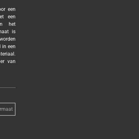
oor een
et een
en het
maat is
worden
 in een
eriaal.
her van
ormaat