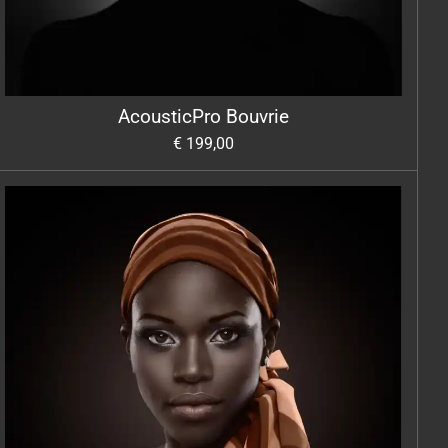
AcousticPro Bouvrie
€ 199,00