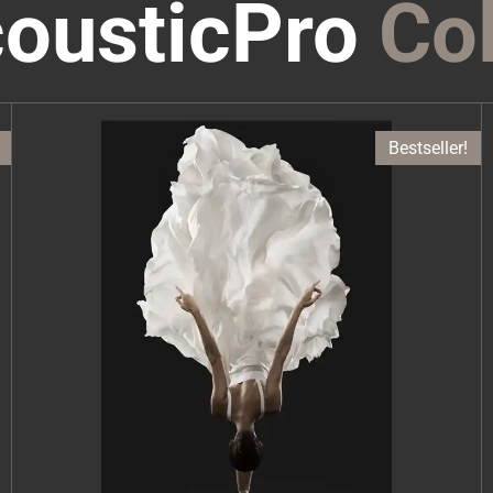
ousticPro
Col
Bestseller!