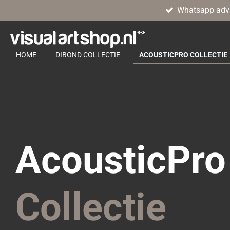
Whatsapp adv
Ga
direct
naar
de
HOME
DIBOND COLLECTIE
ACOUSTICPRO COLLECTIE
hoofdinhoud
AcousticPro
Collectie