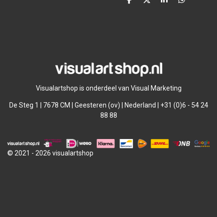
D
D
S
D
e
e
h
e
l
e
a
l
e
l
r
e
n
e
n
Visualartshop is onderdeel van Visual Marketing
De Steg 1 | 7678 CM | Geesteren (ov) | Nederland | +31 (0)6 - 54 24
88 88
© 2021 - 2026 visualartshop