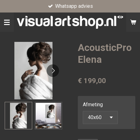
Whatsapp advies
Ga
direct
naar
de
hoofdinhoud
AcousticPro
Elena
€ 199,00
Afmeting