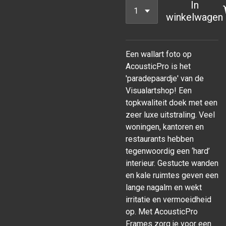
In
winkelwagen
Een wallart foto op
AcousticPro is het
'paradepaardje' van de
Visualartshop! Een
topkwaliteit doek met een
zeer luxe uitstraling. Veel
woningen, kantoren en
restaurants hebben
tegenwoordig een ‘hard’
interieur. Gestucte wanden
en kale ruimtes geven een
lange nagalm en wekt
irritatie en vermoeidheid
op. Met AcousticPro
Frames zorg je voor een