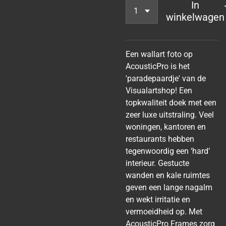
In
winkelwagen
Een wallart foto op
AcousticPro is het
'paradepaardje' van de
Visualartshop! Een
topkwaliteit doek met een
zeer luxe uitstraling. Veel
woningen, kantoren en
restaurants hebben
tegenwoordig een ‘hard’
interieur. Gestucte
wanden en kale ruimtes
geven een lange nagalm
en wekt irritatie en
vermoeidheid op. Met
AcousticPro Frames zorg