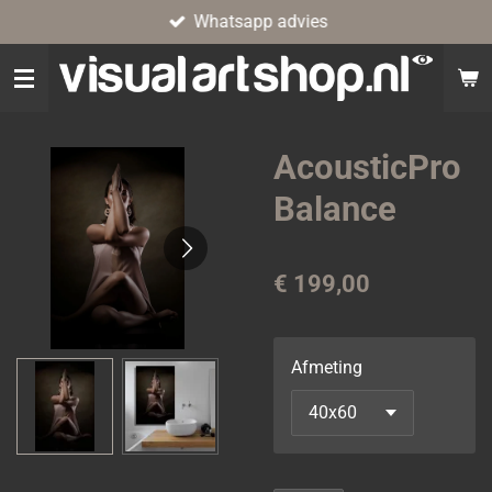
Whatsapp advies
Ga
direct
naar
de
hoofdinhoud
AcousticPro
Balance
€ 199,00
Afmeting