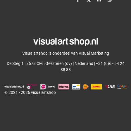
D
D
S
D
e
e
h
e
l
e
a
l
e
l
r
e
n
e
n
Visualartshop is onderdeel van Visual Marketing
De Steg 1 | 7678 CM | Geesteren (ov) | Nederland | +31 (0)6 - 54 24
88 88
© 2021 - 2026 visualartshop