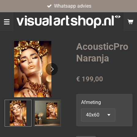
Whatsapp advies
Ga
direct
naar
de
hoofdinhoud
AcousticPro
Naranja
€ 199,00
Afmeting