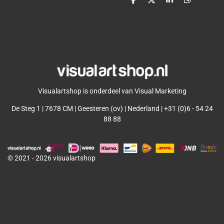
D
D
S
D
e
e
h
e
l
e
a
l
e
l
r
e
n
e
n
Visualartshop is onderdeel van Visual Marketing
De Steg 1 | 7678 CM | Geesteren (ov) | Nederland | +31 (0)6 - 54 24
88 88
© 2021 - 2026 visualartshop