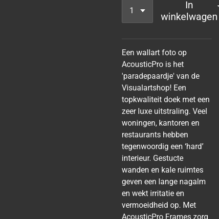
In
winkelwagen
Een wallart foto op
AcousticPro is het
'paradepaardje' van de
Visualartshop! Een
topkwaliteit doek met een
zeer luxe uitstraling. Veel
woningen, kantoren en
restaurants hebben
tegenwoordig een ‘hard’
interieur. Gestucte
wanden en kale ruimtes
geven een lange nagalm
en wekt irritatie en
vermoeidheid op. Met
AcousticPro Frames zorg