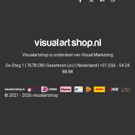
D
D
S
D
e
e
h
e
l
e
a
l
e
l
r
e
n
e
n
Visualartshop is onderdeel van Visual Marketing
De Steg 1 | 7678 CM | Geesteren (ov) | Nederland | +31 (0)6 - 54 24
88 88
© 2021 - 2026 visualartshop