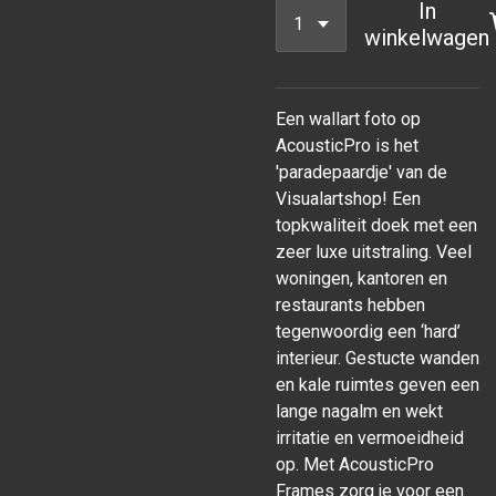
In
winkelwagen
Een wallart foto op
AcousticPro is het
'paradepaardje' van de
Visualartshop! Een
topkwaliteit doek met een
zeer luxe uitstraling. Veel
woningen, kantoren en
restaurants hebben
tegenwoordig een ‘hard’
interieur. Gestucte wanden
en kale ruimtes geven een
lange nagalm en wekt
irritatie en vermoeidheid
op. Met AcousticPro
Frames zorg je voor een