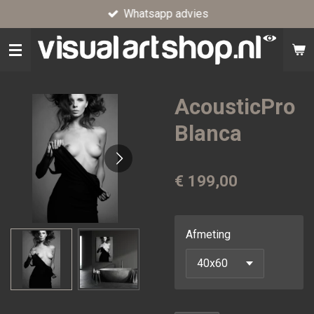
Whatsapp advies
Ga
direct
naar
de
hoofdinhoud
AcousticPro
Blanca
€ 199,00
Afmeting