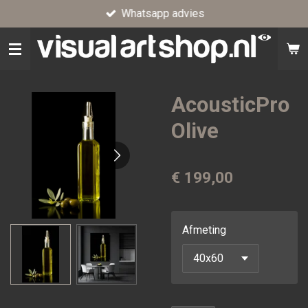
Whatsapp advies
Ga
direct
naar
de
hoofdinhoud
AcousticPro
Olive
€ 199,00
Afmeting