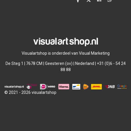
D
D
S
D
e
e
h
e
l
e
a
l
e
l
r
e
n
e
n
Visualartshop is onderdeel van Visual Marketing
De Steg 1 | 7678 CM | Geesteren (ov) | Nederland | +31 (0)6 - 54 24
88 88
© 2021 - 2026 visualartshop