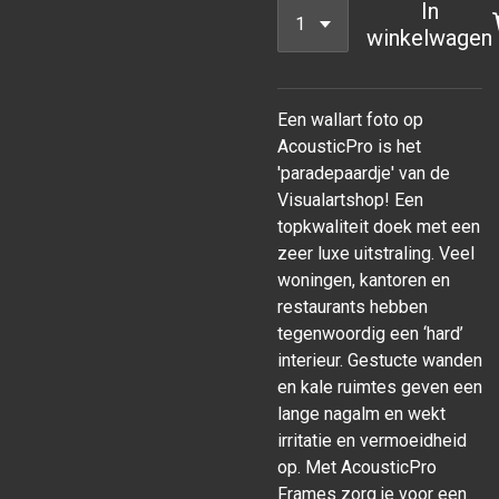
In
winkelwagen
Een wallart foto op
AcousticPro is het
'paradepaardje' van de
Visualartshop! Een
topkwaliteit doek met een
zeer luxe uitstraling. Veel
woningen, kantoren en
restaurants hebben
tegenwoordig een ‘hard’
interieur. Gestucte wanden
en kale ruimtes geven een
lange nagalm en wekt
irritatie en vermoeidheid
op. Met AcousticPro
Frames zorg je voor een