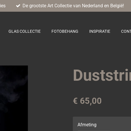
ies
De grootste Art Collectie van Nederland en België!
GLAS COLLECTIE
FOTOBEHANG
INSPIRATIE
CON
Duststr
€ 65,00
Afmeting