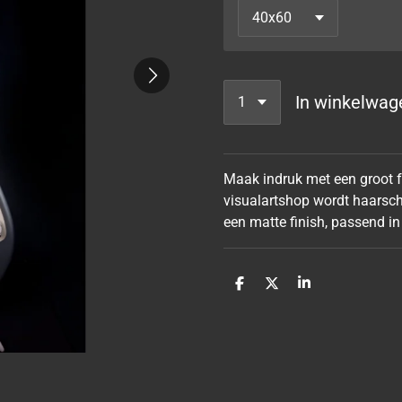
In winkelwag
Maak indruk met een groot fo
visualartshop wordt haarsch
een matte finish, passend in
D
D
S
e
e
h
l
e
a
e
l
r
n
e