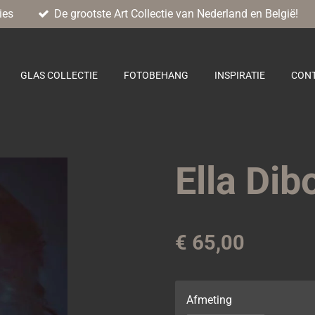
ies
De grootste Art Collectie van Nederland en België!
GLAS COLLECTIE
FOTOBEHANG
INSPIRATIE
CON
Ella Dib
€ 65,00
Afmeting