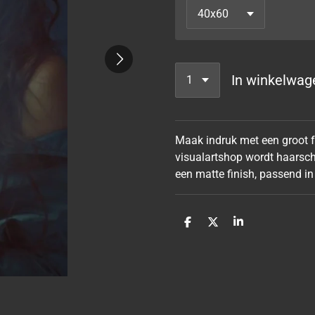
In winkelwag
Maak indruk met een groot fo
visualartshop wordt haarsch
een matte finish, passend in
D
D
S
e
e
h
l
e
a
e
l
r
n
e