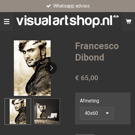
Whatsapp advies
Ga
direct
naar
de
hoofdinhoud
Francesco
Dibond
€ 65,00
Afmeting