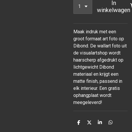
In
winkelwagen
Maak indruk met een
groot formaat art foto op
Dibond. De wallart foto uit
de visualartshop wordt
haarscherp afgedrukt op
lichtgewicht Dibond
materiaal en krijgt een
matte finish, passend in
elk interieur. Een gratis
ophangplaat wordt
meegeleverd!
D
D
S
D
e
e
h
e