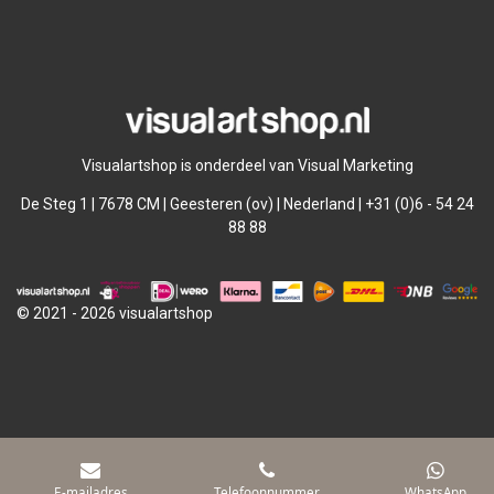
l
e
a
l
e
l
r
e
n
e
n
Visualartshop is onderdeel van Visual Marketing
De Steg 1 | 7678 CM | Geesteren (ov) | Nederland | +31 (0)6 - 54 24
88 88
© 2021 - 2026 visualartshop
E-mailadres
Telefoonnummer
WhatsApp