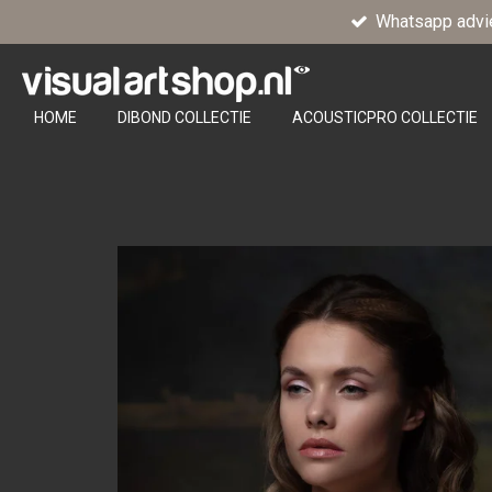
Whatsapp advi
Ga
direct
naar
de
HOME
DIBOND COLLECTIE
ACOUSTICPRO COLLECTIE
hoofdinhoud