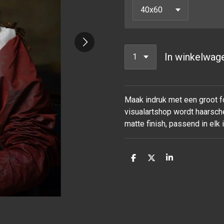
In winkelwag
Maak indruk met een groot fo
visualartshop wordt haarsche
matte finish, passend in elk
D
D
S
e
e
h
l
e
a
e
l
r
n
e