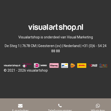
l
e
a
l
e
l
r
e
n
e
n
Visualartshop is onderdeel van Visual Marketing
De Steg 1 | 7678 CM | Geesteren (ov) | Nederland | +31 (0)6 - 54 24
88 88
© 2021 - 2026 visualartshop
E-mailadres
Telefoonnummer
WhatsApp