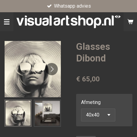
Whatsapp advies
Ga
direct
naar
de
hoofdinhoud
Glasses
Dibond
€ 65,00
Afmeting