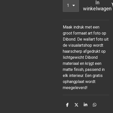
In
winkelwagen
Maak indruk met een
groot formaat art foto op
Dibond. De wallart foto uit
de visualartshop wordt
haarscherp afgedrukt op
lichtgewicht Dibond
materiaal en krijgt een
matte finish, passend in
elk interieur. Een gratis
ophangplaat wordt
meegeleverd!
D
D
S
D
e
e
h
e