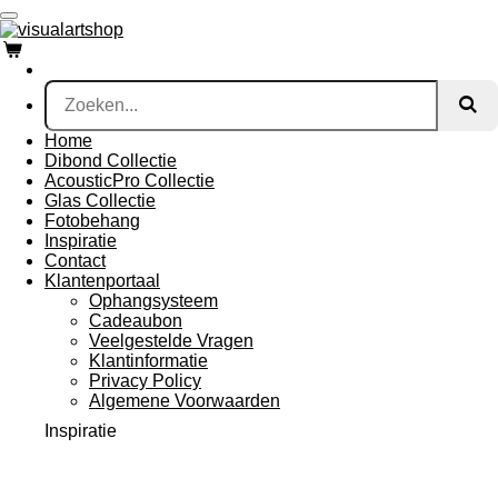
Ga
direct
naar
de
hoofdinhoud
Home
Dibond Collectie
AcousticPro Collectie
Glas Collectie
Fotobehang
Inspiratie
Contact
Klantenportaal
Ophangsysteem
Cadeaubon
Veelgestelde Vragen
Klantinformatie
Privacy Policy
Algemene Voorwaarden
Inspiratie