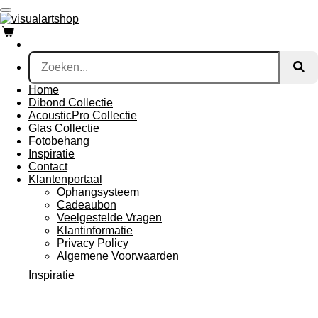
Ga
direct
naar
de
hoofdinhoud
Home
Dibond Collectie
AcousticPro Collectie
Glas Collectie
Fotobehang
Inspiratie
Contact
Klantenportaal
Ophangsysteem
Cadeaubon
Veelgestelde Vragen
Klantinformatie
Privacy Policy
Algemene Voorwaarden
Inspiratie