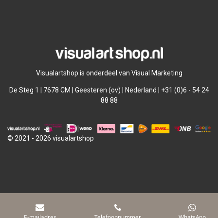
l
e
a
l
e
l
r
e
n
e
n
Visualartshop is onderdeel van Visual Marketing
De Steg 1 | 7678 CM | Geesteren (ov) | Nederland | +31 (0)6 - 54 24
88 88
© 2021 - 2026 visualartshop
E-mailadres
Telefoonnummer
WhatsApp