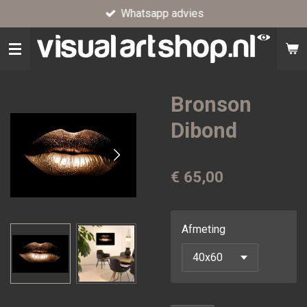
Whatsapp advies
Ga
direct
naar
de
hoofdinhoud
Bronson
Dibond
€ 65,00
Afmeting