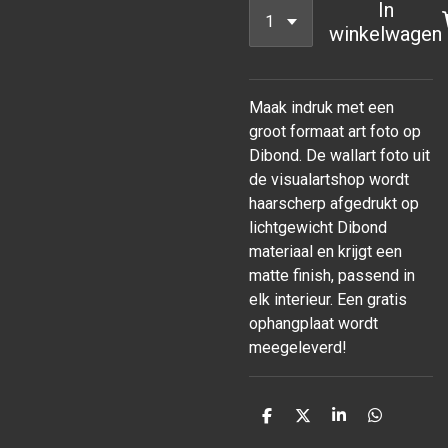
In
winkelwagen
Maak indruk met een
groot formaat art foto op
Dibond. De wallart foto uit
de visualartshop wordt
haarscherp afgedrukt op
lichtgewicht Dibond
materiaal en krijgt een
matte finish, passend in
elk interieur. Een gratis
ophangplaat wordt
meegeleverd!
D
D
S
D
e
e
h
e