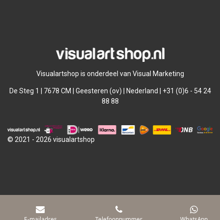
l
e
a
l
e
l
r
e
n
e
n
Visualartshop is onderdeel van Visual Marketing
De Steg 1 | 7678 CM | Geesteren (ov) | Nederland | +31 (0)6 - 54 24
88 88
© 2021 - 2026 visualartshop
E-mailadres
Telefoonnummer
WhatsApp