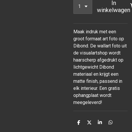
In
winkelwagen
Maak indruk met een
groot formaat art foto op
Dibond. De wallart foto uit
de visualartshop wordt
haarscherp afgedrukt op
lichtgewicht Dibond
materiaal en krijgt een
matte finish, passend in
elk interieur. Een gratis
ophangplaat wordt
meegeleverd!
D
D
S
D
e
e
h
e