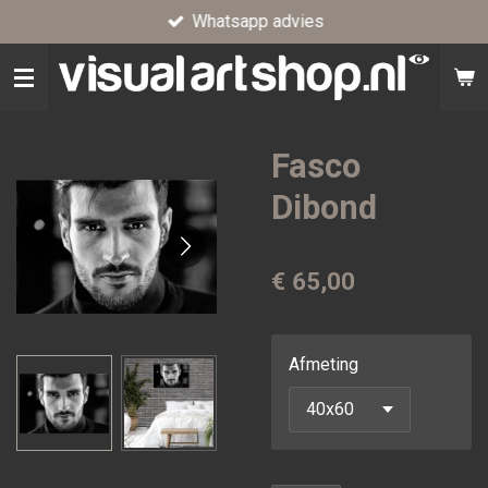
Whatsapp advies
Ga
direct
naar
de
hoofdinhoud
Fasco
Dibond
€ 65,00
Afmeting