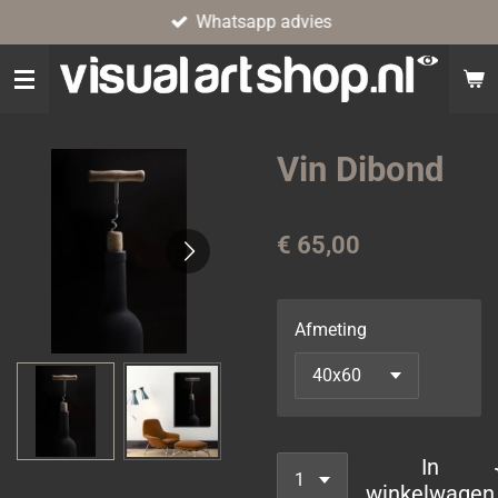
Whatsapp advies
Ga
direct
naar
de
hoofdinhoud
Vin Dibond
€ 65,00
Afmeting
In
winkelwagen