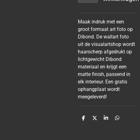
Maak indruk met een
groot formaat art foto op
Dibond. De wallart foto
uit de visualartshop wordt
haarscherp afgedrukt op
lichtgewicht Dibond
materiaal en krijgt een
matte finish, passend in
elk interieur. Een gratis
ophangplaat wordt
meegeleverd!
D
D
S
D
e
e
h
e
l
e
a
l
e
l
r
e
n
e
n