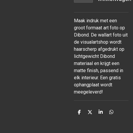
Maak indruk met een
groot formaat art foto op
Dibond. De wallart foto uit
de visualartshop wordt
haarscherp afgedrukt op
lichtgewicht Dibond
materiaal en krijgt een
matte finish, passend in
elk interieur. Een gratis
ophangplaat wordt
meegeleverd!
D
D
S
D
e
e
h
e
l
e
a
l
e
l
r
e
n
e
n