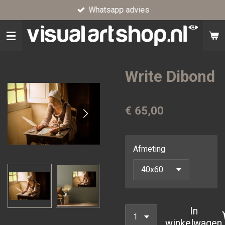
Whatsapp advies
Ga
direct
naar
de
hoofdinhoud
Write Dibond
€ 65,00
Afmeting
In
winkelwagen