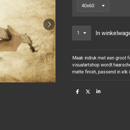
In winkelwag
Maak indruk met een groot fo
visualartshop wordt haarsche
matte finish, passend in elk
D
D
S
e
e
h
l
e
a
e
l
r
n
e