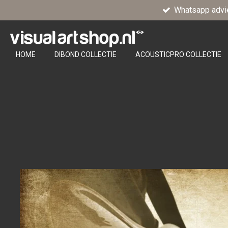
Whatsapp advi
Ga
direct
naar
de
HOME
DIBOND COLLECTIE
ACOUSTICPRO COLLECTIE
hoofdinhoud