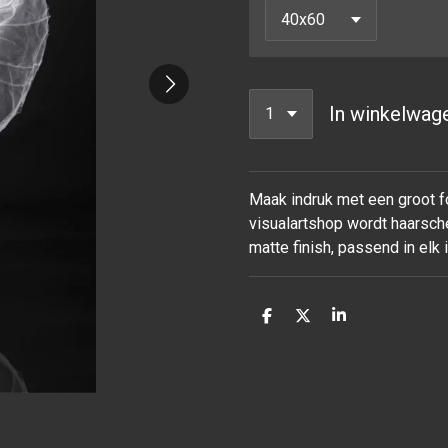
In winkelwag
Maak indruk met een groot fo
visualartshop wordt haarsche
matte finish, passend in elk
D
D
S
e
e
h
l
e
a
e
l
r
n
e