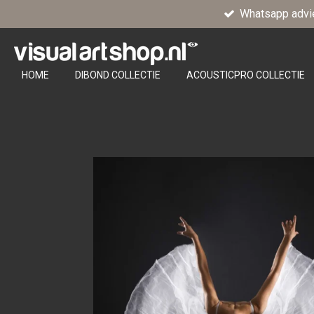
Whatsapp advi
Ga
direct
naar
de
HOME
DIBOND COLLECTIE
ACOUSTICPRO COLLECTIE
hoofdinhoud