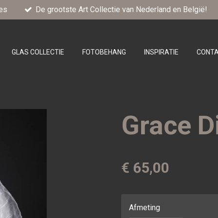
es
De grootste Art Collectie van Nederland en België!
GLAS COLLECTIE
FOTOBEHANG
INSPIRATIE
CONT
Grace D
€ 65,00
Afmeting