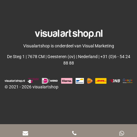
l
e
a
l
e
l
r
e
n
e
n
Visualartshop is onderdeel van Visual Marketing
De Steg 1 | 7678 CM | Geesteren (ov) | Nederland | +31 (0)6 - 54 24
88 88
© 2021 - 2026 visualartshop