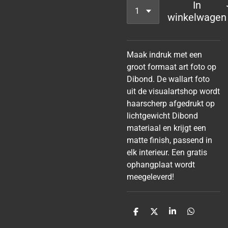
In
winkelwagen
Maak indruk met een
groot formaat art foto op
Dibond. De wallart foto
uit de visualartshop wordt
haarscherp afgedrukt op
lichtgewicht Dibond
materiaal en krijgt een
matte finish, passend in
elk interieur. Een gratis
ophangplaat wordt
meegeleverd!
D
D
S
D
e
e
h
e