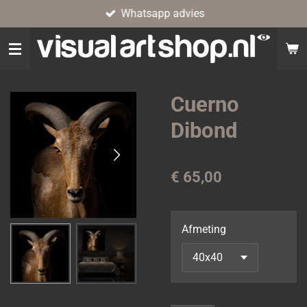
Whatsapp advies
Ga
direct
naar
de
hoofdinhoud
Cuerno
Dibond
€ 65,00
Afmeting