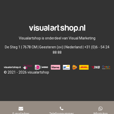
l
e
a
l
e
l
r
e
n
e
n
Visualartshop is onderdeel van Visual Marketing
De Steg 1 | 7678 CM | Geesteren (ov) | Nederland | +31 (0)6 - 54 24
88 88
© 2021 - 2026 visualartshop
E-mailadres
Telefoonnummer
WhatsApp