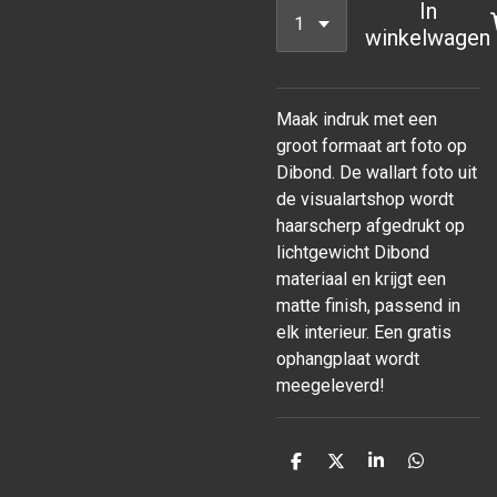
In
winkelwagen
Maak indruk met een
groot formaat art foto op
Dibond. De wallart foto uit
de visualartshop wordt
haarscherp afgedrukt op
lichtgewicht Dibond
materiaal en krijgt een
matte finish, passend in
elk interieur. Een gratis
ophangplaat wordt
meegeleverd!
D
D
S
D
e
e
h
e