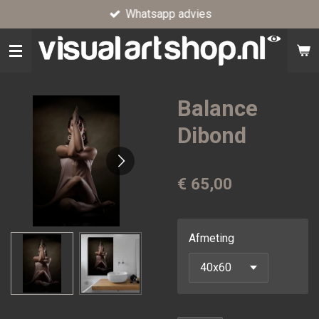
Whatsapp advies
Ga
direct
naar
de
hoofdinhoud
Balance
Dibond
€ 65,00
Afmeting