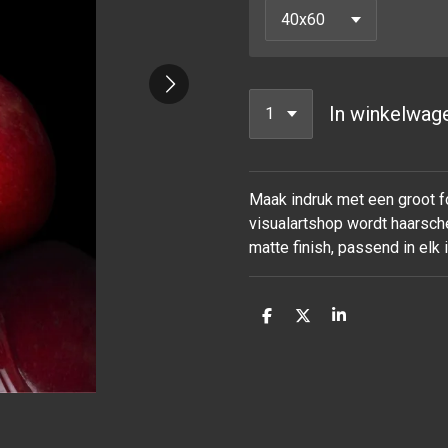
In winkelwag
Maak indruk met een groot fo
visualartshop wordt haarsche
matte finish, passend in elk
D
D
S
e
e
h
l
e
a
e
l
r
n
e