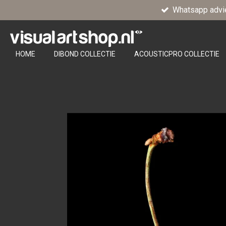
Whatsapp advi
Ga
direct
naar
de
HOME
DIBOND COLLECTIE
ACOUSTICPRO COLLECTIE
hoofdinhoud