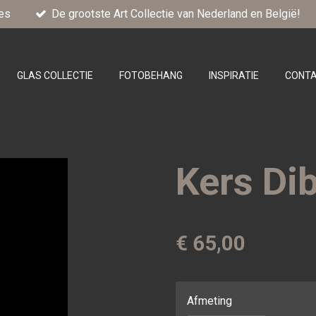
es
De grootste Art Collectie van Nederland en België!
GLAS COLLECTIE
FOTOBEHANG
INSPIRATIE
CONT
Kers Di
€ 65,00
Afmeting