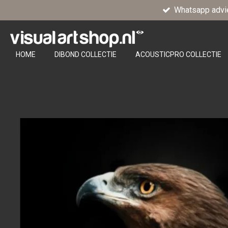
Whatsapp advi
Ga
direct
naar
de
HOME
DIBOND COLLECTIE
ACOUSTICPRO COLLECTIE
hoofdinhoud