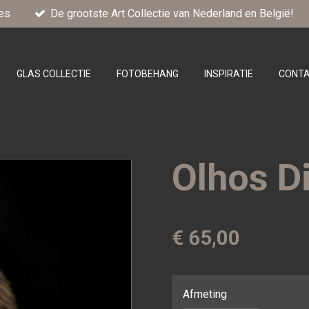
es
De grootste Art Collectie van Nederland en België!
GLAS COLLECTIE
FOTOBEHANG
INSPIRATIE
CONT
Olhos D
€ 65,00
Afmeting