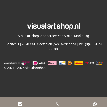
l
e
a
l
e
l
r
e
n
e
n
Visualartshop is onderdeel van Visual Marketing
De Steg 1 | 7678 CM | Geesteren (ov) | Nederland | +31 (0)6 - 54 24
88 88
© 2021 - 2026 visualartshop