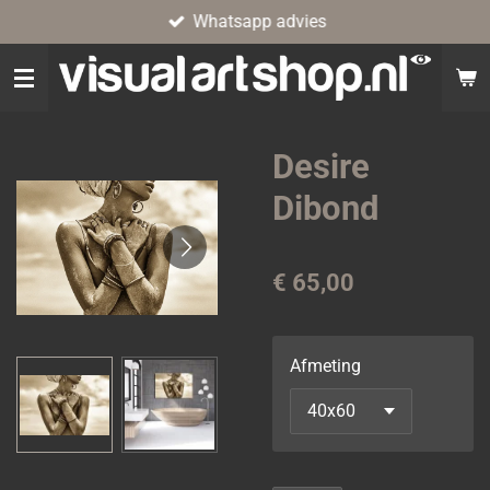
Whatsapp advies
Ga
direct
naar
de
hoofdinhoud
Desire
Dibond
€ 65,00
Afmeting