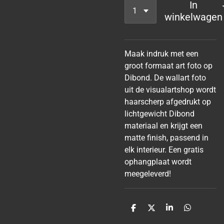
In
winkelwagen
Maak indruk met een
groot formaat art foto op
Dibond. De wallart foto
uit de visualartshop wordt
haarscherp afgedrukt op
lichtgewicht Dibond
materiaal en krijgt een
matte finish, passend in
elk interieur. Een gratis
ophangplaat wordt
meegeleverd!
D
D
S
D
e
e
h
e