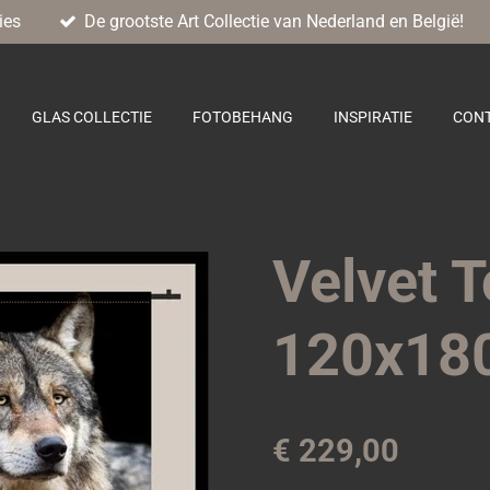
ies
De grootste Art Collectie van Nederland en België!
GLAS COLLECTIE
FOTOBEHANG
INSPIRATIE
CON
Velvet 
120x18
€ 229,00