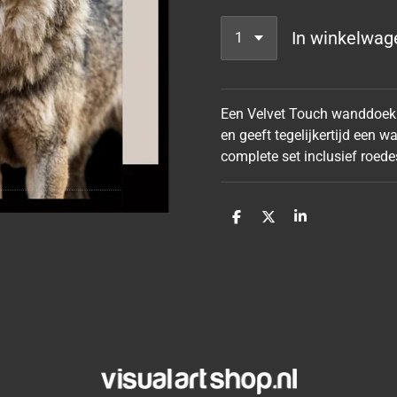
In winkelwag
Een Velvet Touch wanddoek is
en geeft tegelijkertijd een 
complete set inclusief roede
D
D
S
e
e
h
l
e
a
e
l
r
n
e