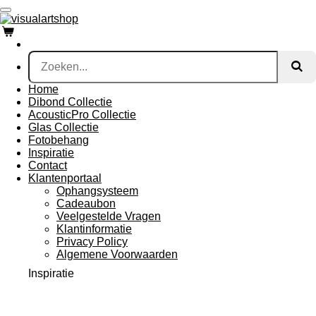
Ga
direct
naar
de
hoofdinhoud
Home
Dibond Collectie
AcousticPro Collectie
Glas Collectie
Fotobehang
Inspiratie
Contact
Klantenportaal
Ophangsysteem
Cadeaubon
Veelgestelde Vragen
Klantinformatie
Privacy Policy
Algemene Voorwaarden
Inspiratie