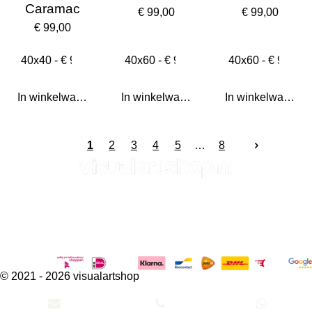
Caramac
€ 99,00
€ 99,00
€ 99,00
In winkelwagen
In winkelwagen
In winkelwagen
1
2
3
4
5
8
Visualartshop is onderdeel van Visual Marketing
De Steg 1 | 7678 CM | Geesteren (ov) | Nederland | +31 (0)6 -
54 24 88 88
© 2021 - 2026 visualartshop