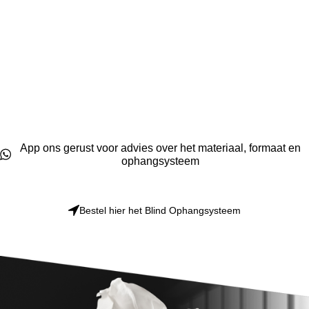
Verrijk uw interieur met een foto op glashelder plexiglas uit de
visualartshop. Onze GlasArt heeft een dikte van 5mm, wordt
hoogwaardig afgedrukt en heeft een superieure beeldkwaliteit
met glossy uitstraling. De foto wordt aan de achterkant gedrukt
voor nog meer diepte en intense kleuren. Alle foto’s op
plexiglas worden geleverd met gaten op de hoeken en 4 rvs
ophang doppen. Wilt u liever geen gaten? Bestel dan het Blind
Ophangsysteem erbij voor een zwevend effect en luxueuze
presentatie.
App ons gerust voor advies over het materiaal, formaat en
ophangsysteem
Bestel hier het Blind Ophangsysteem