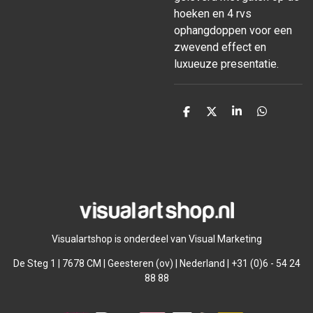
hoeken en 4 rvs
ophangdoppen voor een
zwevend effect en
luxueuze presentatie.
D
D
S
D
e
e
h
e
l
e
a
l
e
l
r
e
n
e
n
Visualartshop is onderdeel van Visual Marketing
De Steg 1 | 7678 CM | Geesteren (ov) | Nederland | +31 (0)6 - 54 24
88 88