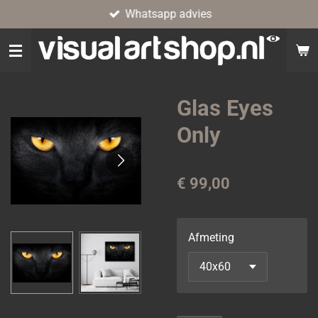
Whatsapp advies
Ga
direct
naar
de
hoofdinhoud
Glas Eyes
Only
€ 99,00
Afmeting