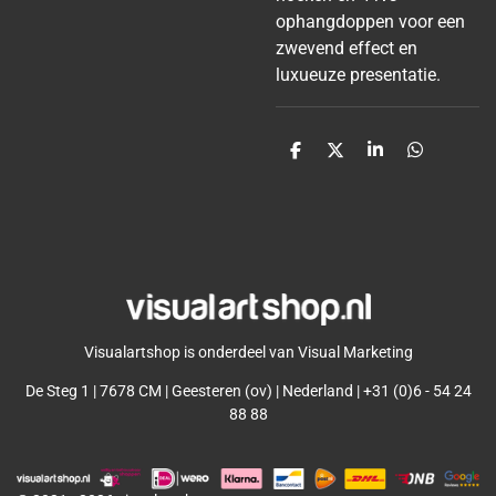
ophangdoppen voor een
zwevend effect en
luxueuze presentatie.
D
D
S
D
e
e
h
e
l
e
a
l
e
l
r
e
n
e
n
Visualartshop is onderdeel van Visual Marketing
De Steg 1 | 7678 CM | Geesteren (ov) | Nederland | +31 (0)6 - 54 24
88 88