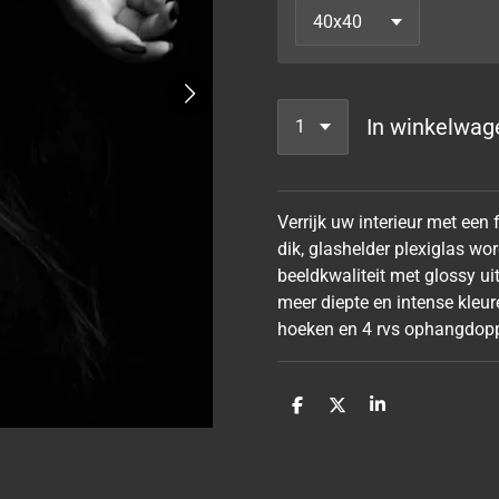
In winkelwag
Verrijk uw interieur met een
dik, glashelder plexiglas w
beeldkwaliteit met glossy ui
meer diepte en intense kleur
hoeken en 4 rvs ophangdopp
D
D
S
e
e
h
l
e
a
e
l
r
n
e