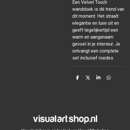
Een Velvet Touch
wanddoek is dé trend van
dit moment. Het straalt
elegantie en luxe uit en
geeft tegelijkertijd een
warm en aangenaam
gevoel in je interieur. Je
ontvangt een complete
set inclusief roedes.
D
D
S
D
e
e
h
e
l
e
a
l
e
l
r
e
n
e
n