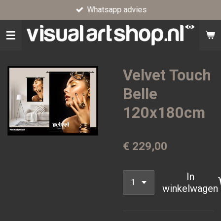
Whatsapp advies
Ga
direct
naar
de
hoofdinhoud
Velvet Touch
Belle
120x180cm
€ 229,00
In
winkelwagen