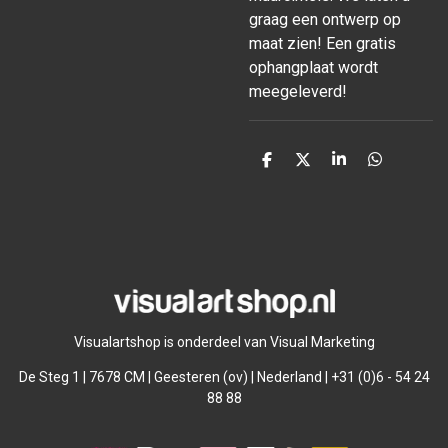
graag een ontwerp op
maat zien! Een gratis
ophangplaat wordt
meegeleverd!
D
D
S
D
e
e
h
e
l
e
a
l
e
l
r
e
n
e
n
Visualartshop is onderdeel van Visual Marketing
De Steg 1 | 7678 CM | Geesteren (ov) | Nederland | +31 (0)6 - 54 24
88 88