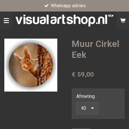
Whatsapp advies
Ga
direct
naar
de
hoofdinhoud
Muur Cirkel
Eek
€ 59,00
Afmeting