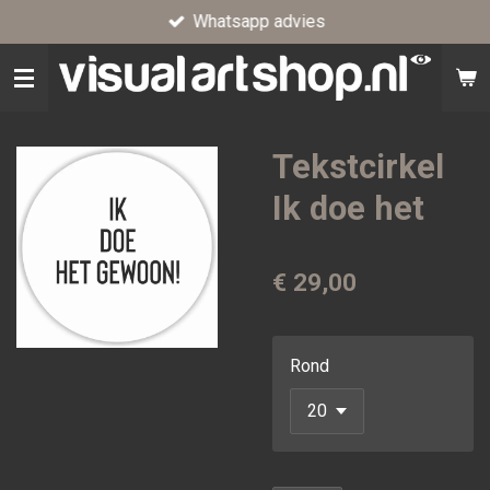
Whatsapp advies
Ga
direct
naar
de
hoofdinhoud
Tekstcirkel
Ik doe het
€ 29,00
Rond