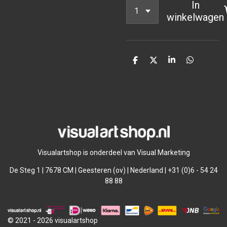
In
winkelwagen
D
D
S
D
e
e
h
e
l
e
a
l
e
l
r
e
n
e
n
Visualartshop is onderdeel van Visual Marketing
De Steg 1 | 7678 CM | Geesteren (ov) | Nederland | +31 (0)6 - 54 24
88 88
© 2021 - 2026 visualartshop