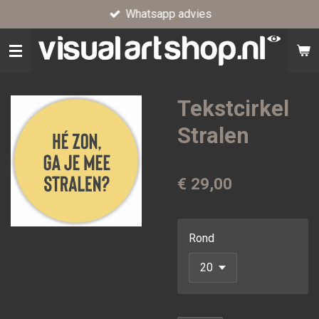
Whatsapp advies
Ga
direct
naar
de
hoofdinhoud
Tekstcirkel
Stralen
€ 29,00
Rond