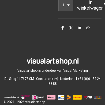
In
winkelwagen
D
D
S
D
e
e
h
e
l
e
a
l
e
l
r
e
n
e
n
Visualartshop is onderdeel van Visual Marketing
De Steg 1 | 7678 CM | Geesteren (ov) | Nederland | +31 (0)6 - 54 24
88 88
© 2021 - 2026 visualartshop