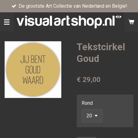
De grootste Art Collectie van Nederland en België!
Ga
direct
naar
de
hoofdinhoud
Tekstcirkel
Goud
€ 29,00
Rond