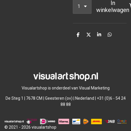
In
winkelwagen
D
D
S
D
e
e
h
e
l
e
a
l
e
l
r
e
n
e
n
Visualartshop is onderdeel van Visual Marketing
De Steg 1 | 7678 CM | Geesteren (ov) | Nederland | +31 (0)6 - 54 24
88 88
© 2021 - 2026 visualartshop