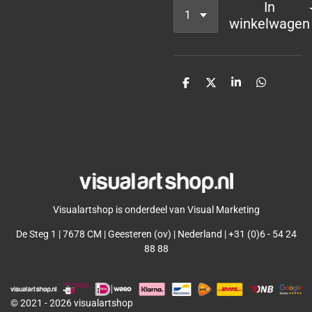
In
winkelwagen
D
D
S
D
e
e
h
e
l
e
a
l
e
l
r
e
n
e
n
Visualartshop is onderdeel van Visual Marketing
De Steg 1 | 7678 CM | Geesteren (ov) | Nederland | +31 (0)6 - 54 24
88 88
© 2021 - 2026 visualartshop