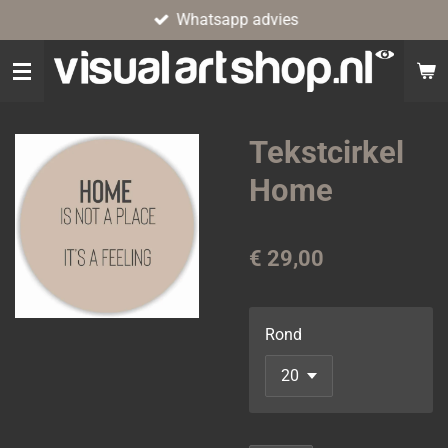
Whatsapp advies
Ga
direct
naar
de
hoofdinhoud
Tekstcirkel
Home
€ 29,00
Rond