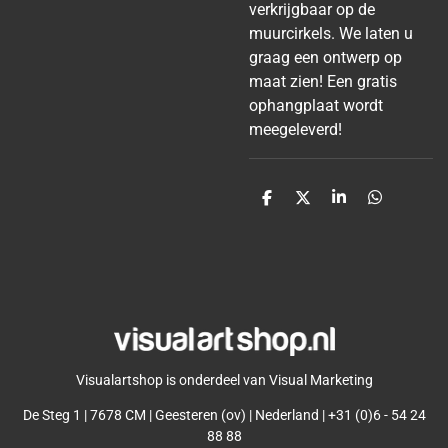
verkrijgbaar op de
muurcirkels. We laten u
graag een ontwerp op
maat zien! Een gratis
ophangplaat wordt
meegeleverd!
D
D
S
D
e
e
h
e
l
e
a
l
e
l
r
e
n
e
n
Visualartshop is onderdeel van Visual Marketing
De Steg 1 | 7678 CM | Geesteren (ov) | Nederland | +31 (0)6 - 54 24
88 88