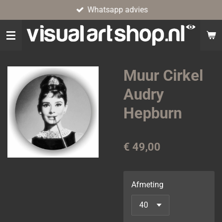
Whatsapp advies
Ga
direct
naar
de
hoofdinhoud
Muur Cirkel
Audry
Hepburn
€ 49,00
Afmeting