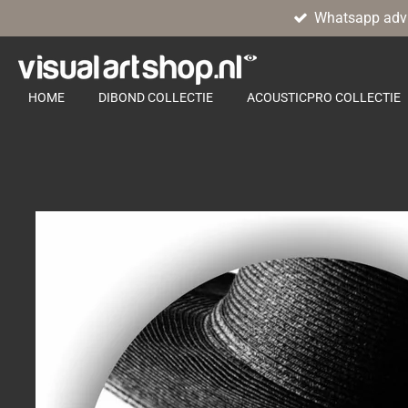
Whatsapp adv
Ga
direct
naar
de
HOME
DIBOND COLLECTIE
ACOUSTICPRO COLLECTIE
hoofdinhoud