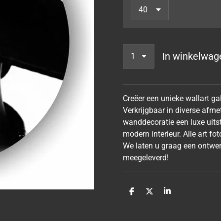
In winkelwag
Creëer een unieke wallart ga
Verkrijgbaar in diverse afme
wanddecoratie een luxe uitst
modern interieur. Alle art fo
We laten u graag een ontwer
meegeleverd!
D
D
S
e
e
h
l
e
a
e
l
r