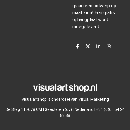
graag een ontwerp op
maat zien! Een gratis
ophangplaat wordt
meegeleverd!
D
D
S
D
e
e
h
e
l
e
a
l
e
l
r
e
n
e
n
Visualartshop is onderdeel van Visual Marketing
De Steg 1 | 7678 CM | Geesteren (ov) | Nederland | +31 (0)6 - 54 24
88 88