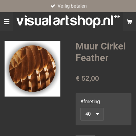
Veilig betalen
Ga
direct
naar
de
hoofdinhoud
Muur Cirkel
Feather
€ 52,00
Afmeting