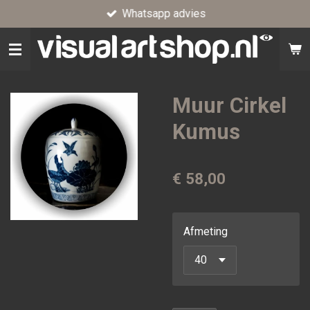
Whatsapp advies
Ga
direct
naar
de
hoofdinhoud
Muur Cirkel
Kumus
€ 58,00
Afmeting