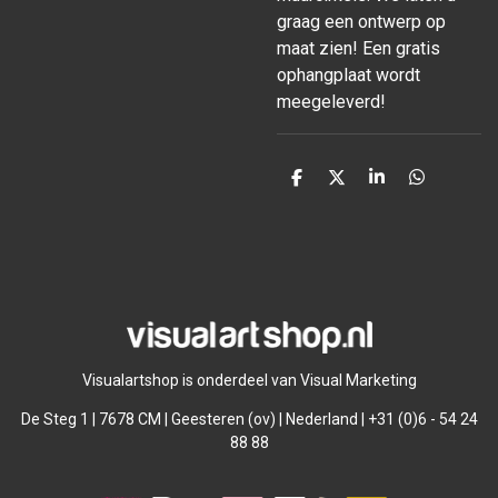
graag een ontwerp op
maat zien! Een gratis
ophangplaat wordt
meegeleverd!
D
D
S
D
e
e
h
e
l
e
a
l
e
l
r
e
n
e
n
Visualartshop is onderdeel van Visual Marketing
De Steg 1 | 7678 CM | Geesteren (ov) | Nederland | +31 (0)6 - 54 24
88 88