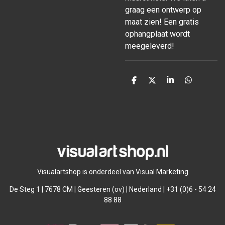
graag een ontwerp op
maat zien! Een gratis
ophangplaat wordt
meegeleverd!
D
D
S
D
e
e
h
e
l
e
a
l
e
l
r
e
n
e
n
Visualartshop is onderdeel van Visual Marketing
De Steg 1 | 7678 CM | Geesteren (ov) | Nederland | +31 (0)6 - 54 24
88 88