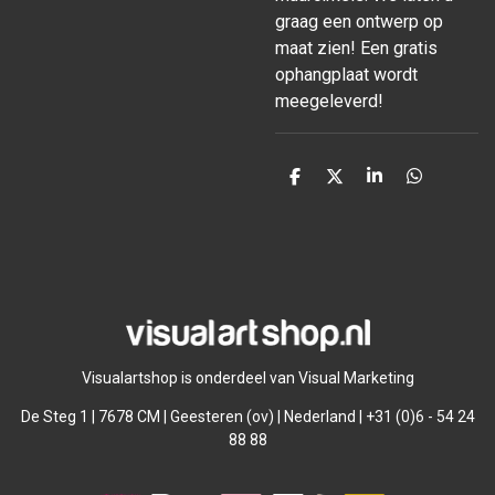
graag een ontwerp op
maat zien! Een gratis
ophangplaat wordt
meegeleverd!
D
D
S
D
e
e
h
e
l
e
a
l
e
l
r
e
n
e
n
Visualartshop is onderdeel van Visual Marketing
De Steg 1 | 7678 CM | Geesteren (ov) | Nederland | +31 (0)6 - 54 24
88 88