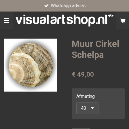
Whatsapp advies
Ga
direct
naar
de
hoofdinhoud
Muur Cirkel
Schelpa
€ 49,00
Afmeting