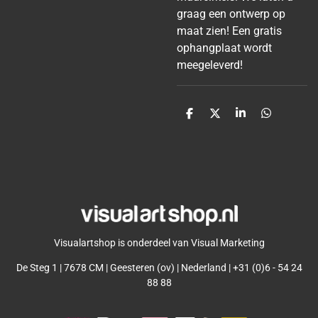
graag een ontwerp op
maat zien! Een gratis
ophangplaat wordt
meegeleverd!
D
D
S
D
e
e
h
e
l
e
a
l
e
l
r
e
n
e
n
Visualartshop is onderdeel van Visual Marketing
De Steg 1 | 7678 CM | Geesteren (ov) | Nederland | +31 (0)6 - 54 24
88 88