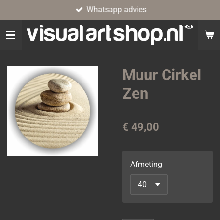
Whatsapp advies
Ga
direct
naar
de
hoofdinhoud
Muur Cirkel
Zen
€ 49,00
Afmeting