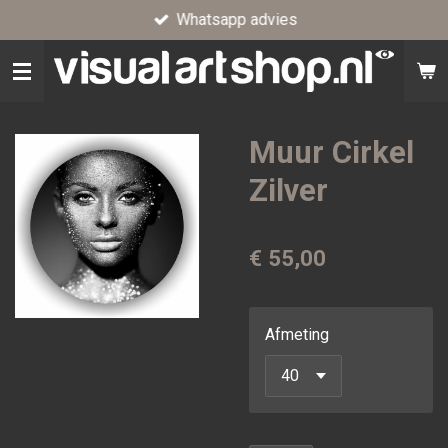
Whatsapp advies
Ga
direct
naar
de
hoofdinhoud
Muur Cirkel
Zilver
€ 55,00
Afmeting