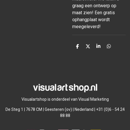
graag een ontwerp op
maat zien! Een gratis
ophangplaat wordt
meegeleverd!
D
D
S
D
e
e
h
e
l
e
a
l
e
l
r
e
n
e
n
Visualartshop is onderdeel van Visual Marketing
De Steg 1 | 7678 CM | Geesteren (ov) | Nederland | +31 (0)6 - 54 24
88 88