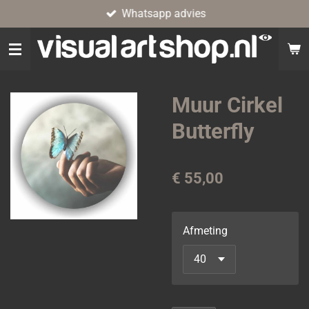
Whatsapp advies
Ga
direct
naar
de
hoofdinhoud
Muur Cirkel
Butterfly
€ 55,00
Afmeting