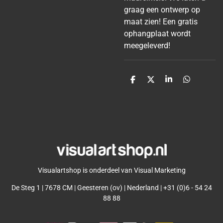
graag een ontwerp op
maat zien! Een gratis
ophangplaat wordt
meegeleverd!
D
D
S
D
e
e
h
e
l
e
a
l
e
l
r
e
n
e
n
Visualartshop is onderdeel van Visual Marketing
De Steg 1 | 7678 CM | Geesteren (ov) | Nederland | +31 (0)6 - 54 24
88 88