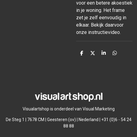
voor een betere akoestiek
in je woning. Het frame
zet je zelf eenvoudig in
elkaar. Bekijk daarvoor
onze instructievideo.
D
D
S
D
e
e
h
e
l
e
a
l
e
l
r
e
n
e
n
Visualartshop is onderdeel van Visual Marketing
De Steg 1 | 7678 CM | Geesteren (ov) | Nederland | +31 (0)6 - 54 24
88 88