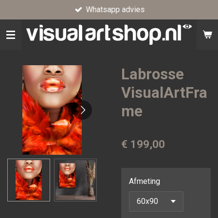
Whatsapp advies
Ga
direct
naar
de
hoofdinhoud
Labrosse
VisualArtFra
me
€ 199,00
Afmeting