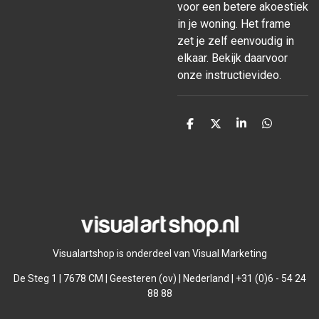
voor een betere akoestiek
in je woning. Het frame
zet je zelf eenvoudig in
elkaar. Bekijk daarvoor
onze instructievideo.
D
D
S
D
e
e
h
e
l
e
a
l
e
l
r
e
n
e
n
Visualartshop is onderdeel van Visual Marketing
De Steg 1 | 7678 CM | Geesteren (ov) | Nederland | +31 (0)6 - 54 24
88 88