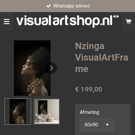
Whatsapp advies
Ga
direct
naar
de
hoofdinhoud
Nzinga
VisualArtFra
me
€ 199,00
Afmeting