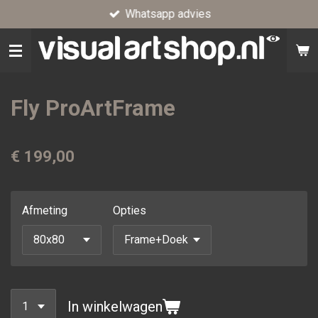
Whatsapp advies
Ga
direct
naar
de
hoofdinhoud
Fly ProArtFrame
€ 199,00
Afmeting
Opties
In winkelwagen