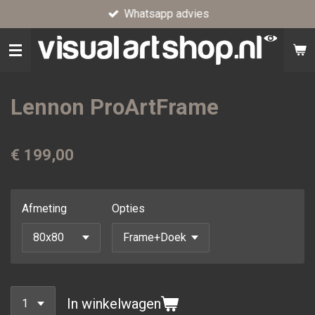
Whatsapp advies
Ga
direct
naar
de
hoofdinhoud
Lennon ProArtFrame
€ 199,00
Afmeting
Opties
In winkelwagen