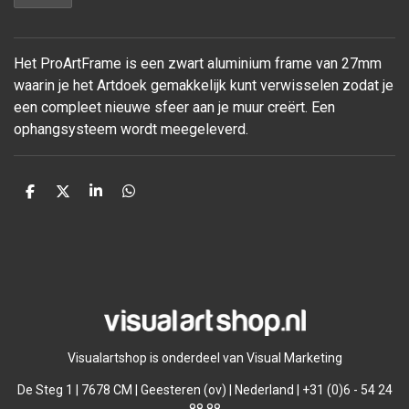
Het ProArtFrame is een zwart aluminium frame van 27mm
waarin je het Artdoek gemakkelijk kunt verwisselen zodat je
een compleet nieuwe sfeer aan je muur
creërt. Een
ophangsysteem wordt meegeleverd.
D
D
S
D
e
e
h
e
l
e
a
l
e
l
r
e
n
e
n
Visualartshop is onderdeel van Visual Marketing
De Steg 1 | 7678 CM | Geesteren (ov) | Nederland | +31 (0)6 - 54 24